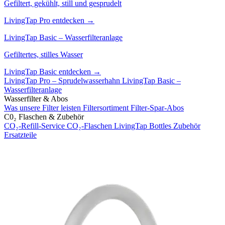
Gefiltert, gekühlt, still und gesprudelt
LivingTap Pro entdecken →
LivingTap Basic – Wasserfilteranlage
Gefiltertes, stilles Wasser
LivingTap Basic entdecken →
LivingTap Pro – Sprudelwasserhahn
LivingTap Basic –
Wasserfilteranlage
Wasserfilter & Abos
Was unsere Filter leisten
Filtersortiment
Filter-Spar-Abos
C0₂ Flaschen & Zubehör
CO₂-Refill-Service
CO₂-Flaschen
LivingTap Bottles
Zubehör
Ersatzteile