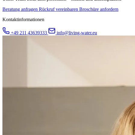
Beratung anfragen
Rückruf vereinbaren
Broschüre anfordern
Kontaktinformationen
+49 211 43639333
info@living-water.eu