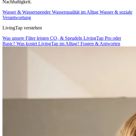
Nachhaltigkeit.
Wasser & Wasserspender
Wasserqualität im Alltag
Wasser & soziale
Verantwortung
LivingTap verstehen
Was unsere Filter leisten
CO₂ & Sprudeln
LivingTap Pro oder
Basic?
Was kostet LivingTap im Alltag?
Fragen & Antworten