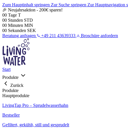
Zum Hauptinhalt springen
Zur Suche springen
Zur Hauptnavigation 
🎉 Neujahrsaktion - 200€ sparen!
00
Tage
T
00
Stunden
STD
00
Minuten
MIN
00
Sekunden
SEK
Beratung anfragen
+49 211 43639333
Broschüre anfordern
Start
Produkte
Zurück
Produkte
Hauptprodukte
LivingTap Pro – Sprudelwasserhahn
Bestseller
Gefiltert, gekühlt, still und gesprudelt