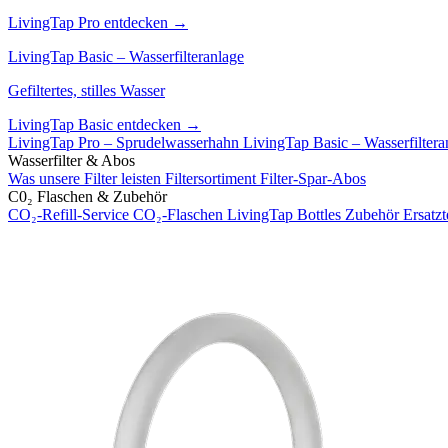
LivingTap Pro entdecken →
LivingTap Basic – Wasserfilteranlage
Gefiltertes, stilles Wasser
LivingTap Basic entdecken →
LivingTap Pro – Sprudelwasserhahn
LivingTap Basic – Wasserfiltera
Wasserfilter & Abos
Was unsere Filter leisten
Filtersortiment
Filter-Spar-Abos
C0₂ Flaschen & Zubehör
CO₂-Refill-Service
CO₂-Flaschen
LivingTap Bottles
Zubehör
Ersatzt