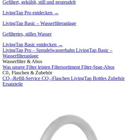
Gefiltert, gekühlt, still und gesprudelt
LivingTap Pro entdecken →
LivingTap Basic – Wasserfilteranlage
Gefiltertes, stilles Wasser
LivingTap Basic entdecken →
LivingTap Pro – Sprudelwasserhahn
LivingTap Basic –
Wasserfilteranlage
Wasserfilter & Abos
Was unsere Filter leisten
Filtersortiment
Filter-Spar-Abos
C0₂ Flaschen & Zubehör
CO₂-Refill-Service
CO₂-Flaschen
LivingTap Bottles
Zubehör
Ersatzteile