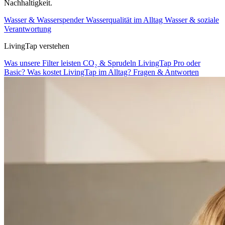
Nachhaltigkeit.
Wasser & Wasserspender
Wasserqualität im Alltag
Wasser & soziale
Verantwortung
LivingTap verstehen
Was unsere Filter leisten
CO₂ & Sprudeln
LivingTap Pro oder
Basic?
Was kostet LivingTap im Alltag?
Fragen & Antworten