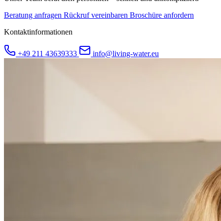
Beratung anfragen
Rückruf vereinbaren
Broschüre anfordern
Kontaktinformationen
+49 211 43639333
info@living-water.eu